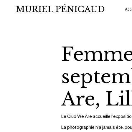
MURIEL PÉNICAUD
Acc
Femme E
septem
Are, Lil
Le Club We Are accueille l'expositio
La photographie n’a jamais été, pour