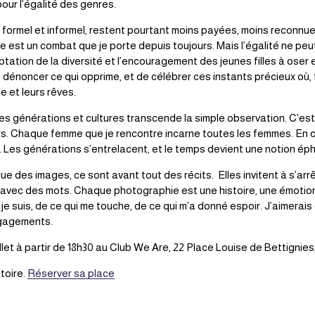
ur l’égalité des genres. 
l formel et informel, restent pourtant moins payées, moins reconnue
re est un combat que je porte depuis toujours. Mais l’égalité ne peut
ptation de la diversité et l’encouragement des jeunes filles à oser 
 dénoncer ce qui opprime, et de célébrer ces instants précieux où, 
e et leurs rêves. 
générations et cultures transcende la simple observation. C'est ê
rs. Chaque femme que je rencontre incarne toutes les femmes. En cha
e. Les générations s’entrelacent, et le temps devient une notion ép
 des images, ce sont avant tout des récits.  Elles invitent à s’arrê
 avec des mots. Chaque photographie est une histoire, une émotion
 je suis, de ce qui me touche, de ce qui m’a donné espoir. J’aimerais
engagements.
uillet à partir de 18h30 au Club We Are, 22 Place Louise de Bettignies, 
toire. 
Réserver sa place